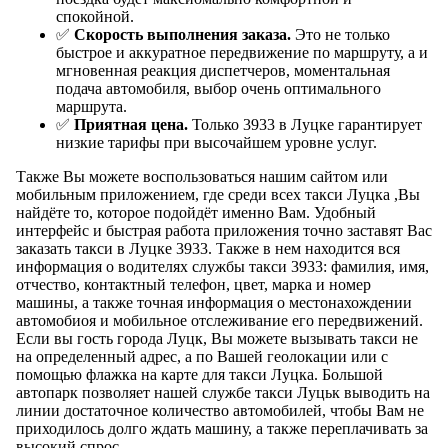
спокойной.
✅
Скорость выполнения заказа.
Это не только
быстрое и аккуратное передвижение по маршруту, а и
мгновенная реакция диспетчеров, моментальная
подача автомобиля, выбор очень оптимального
маршрута.
✅
Приятная цена.
Только 3933 в Луцке гарантирует
низкие тарифы при высочайшем уровне услуг.
Также Вы можете воспользоваться нашим сайтом или
мобильным приложением, где среди всех такси Луцка ,Вы
найдёте то, которое подойдёт именно Вам. Удобный
интерфейс и быстрая работа приложения точно заставят Вас
заказать такси в Луцке 3933. Также в нем находится вся
информация о водителях службы такси 3933: фамилия, имя,
отчество, контактный телефон, цвет, марка и номер
машины, а также точная информация о местонахождении
автомобиоя и мобильное отслеживание его передвижений.
Если вы гость города Луцк, Вы можете вызывать такси не
на определенный адрес, а по Вашей геолокации или с
помощью флажка на карте для такси Луцка. Большой
автопарк позволяет нашей службе такси Луцьк выводить на
линии достаточное количество автомобилей, чтобы Вам не
приходилось долго ждать машину, а также переплачивать за
высокий спрос.