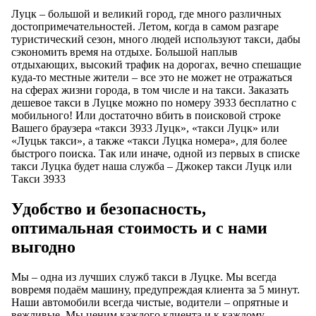
Луцк – большой и великий город, где много различных
достопримечательностей. Летом, когда в самом разгаре
туристический сезон, много людей используют такси, дабы
сэкономить время на отдыхе. Большой наплыв
отдыхающих, высокий трафик на дорогах, вечно спешащие
куда-то местные жители – все это не может не отражаться
на сферах жизни города, в том числе и на такси. Заказать
дешевое такси в Луцке можно по номеру 3933 бесплатно с
мобильного! Или достаточно вбить в поисковой строке
Вашего браузера «такси 3933 Луцк», «такси Луцк» или
«Луцьк такси», а также «такси Луцка номера», для более
быстрого поиска. Так или иначе, одной из первых в списке
такси Луцка будет наша служба – Джокер такси Луцк или
Такси 3933
Удобство и безопасность,
оптимальная стоимость и с нами
выгодно
Мы – одна из лучших служб такси в Луцке. Мы всегда
вовремя подаём машину, предупреждая клиента за 5 минут.
Наши автомобили всегда чистые, водители – опрятные и
вежливые. Мы ценим каждого клиента и к каждому