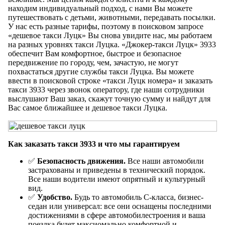
находим индивидуальный подход, с нами Вы можете
путешествовать с детьми, животными, передавать посылки.
У нас есть разные тарифы, поэтому в поисковом запросе
«дешевое такси Луцк» Вы снова увидите нас, мы работаем
на разных уровнях такси Луцка. «Джокер-такси Луцк» 3933
обеспечит Вам комфортное, быстрое и безопасное
передвижение по городу, чем, зачастую, не могут
похвастаться другие службы такси Луцка. Вы можете
ввести в поисковой строке «такси Луцк номера» и заказать
такси 3933 через звонок оператору, где наши сотрудники
выслушают Ваш заказ, скажут точную сумму и найдут для
Вас самое ближайшее и дешевое такси Луцка.
Как заказать такси 3933 и что мы гарантируем
✅
Безопасность движения.
Все наши автомобили
застрахованы и приведены в технический порядок.
Все наши водители имеют опрятный и культурный
вид.
✅
Удобство.
Будь то автомобиль С-класса, бизнес-
седан или универсал: все они оснащены последними
достижениями в сфере автомобилестроения и ваша
поездка будет максиомально комфортной и