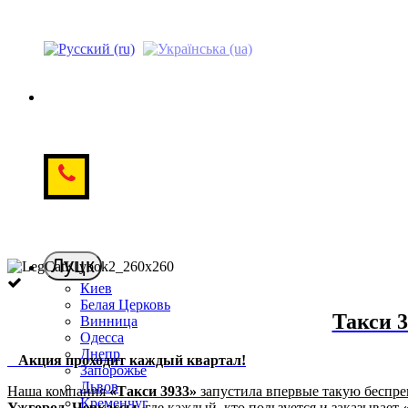
Луцк
Киев
Белая Церковь
Такси 3
Винница
Одесса
Днепр
Акция проходит каждый квартал!
Запорожье
Львов
Наша компания
«Такси 3933»
запустила впервые такую ​​бесп
Кременчуг
Ужгород, Черкассы
, где каждый, кто пользуется и заказывает