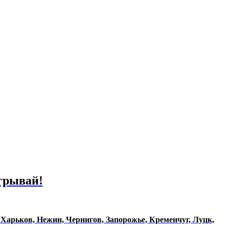
игрывай!
, Харьков, Нежин, Чернигов, Запорожье, Кременчуг, Луцк,