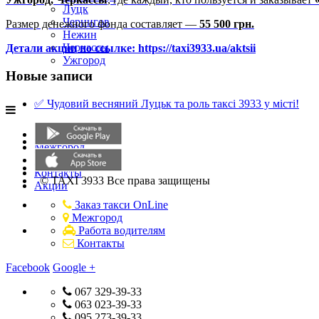
Луцк
Чернигов
Размер денежного фонда составляет —
55 500 грн.
Нежин
Черкассы
Детали акции по ссылке:
https://taxi3933.ua/aktsii
Ужгород
Новые записи
✅ Чудовий весняний Луцьк та роль таксі 3933 у місті!
Замовлення таксі
Межгород
Работа водителям
Контакты
© TAXI 3933 Все права защищены
Акции
Заказ такси OnLine
Межгород
Работа водителям
Контакты
Facebook
Google +
GogglePlay
AppStore
067 329-39-33
063 023-39-33
095 273-39-33